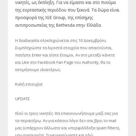
νικητές, ως έκπληξη. Για να είμαστε και στο πνεύμα
της εορταστικής περιόδου που ξεκινά. Τα δώρα είναι
προσφορά της IGE Group, της επίσημης
αντιπροσωπείας της Bethesda στην Ελλάδα.
Η διαδικασία ολοκληρώνεται στις 10 Δεκεμβρίου.
Συμπληρώστε τα λιγοστά στοιχεία που απαιτούνται,
πατήστε Enter και είστε έτοιμοι. Αν στο μεταξύ κάνετε
και Like στο Facebook Fan Page του Authority, θα το
εκτιμήσουμε ιδιαιτέρως.
Καλή επιτυχία!
UPDATE
Ιδού οι τρεις νικητές. Θα επικοινωνήσουμε μαζί σας για
τα περαιτέρω. Αν για κάποιο λόγο δεν σας βρει το mail
μας (υπάρχουν άλλωστε και υπερφιλόδοξα spam filters),
μην ανησυχείτε. Συνεννοούμαστε και εδώ.