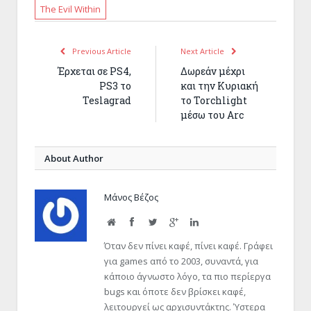
new
new
new
new
The Evil Within
window)
window)
window)
window)
Previous Article
Next Article
Έρχεται σε PS4,
Δωρεάν μέχρι
PS3 το
και την Κυριακή
Teslagrad
το Torchlight
μέσω του Arc
About Author
Μάνος Βέζος
Website
Facebook
Twitter
Google+
LinkedIn
Όταν δεν πίνει καφέ, πίνει καφέ. Γράφει
για games από το 2003, συναντά, για
κάποιο άγνωστο λόγο, τα πιο περίεργα
bugs και όποτε δεν βρίσκει καφέ,
λειτουργεί ως αρχισυντάκτης. Ύστερα