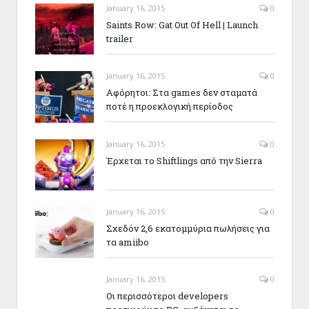
January 16, 2015
0
Saints Row: Gat Out Of Hell | Launch
trailer
January 16, 2015
0
Αφόρητοι: Στα games δεν σταματά
ποτέ η προεκλογική περίοδος
January 16, 2015
0
Έρχεται το Shiftlings από την Sierra
January 16, 2015
0
Σχεδόν 2,6 εκατομμύρια πωλήσεις για
τα amiibo
January 16, 2015
0
Οι περισσότεροι developers