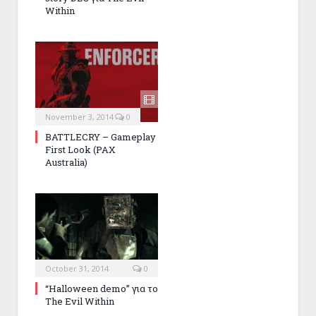
Within
November 3, 2014
0
BATTLECRY – Gameplay
First Look (PAX
Australia)
October 31, 2014
0
“Halloween demo” για το
The Evil Within