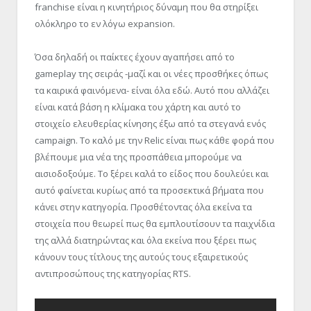
franchise είναι η κινητήριος δύναμη που θα στηρίξει
ολόκληρο το εν λόγω expansion.
Όσα δηλαδή οι παίκτες έχουν αγαπήσει από το
gameplay της σειράς -μαζί και οι νέες προσθήκες όπως
τα καιρικά φαινόμενα- είναι όλα εδώ. Αυτό που αλλάζει
είναι κατά βάση η κλίμακα του χάρτη και αυτό το
στοιχείο ελευθερίας κίνησης έξω από τα στεγανά ενός
campaign. Το καλό με την Relic είναι πως κάθε φορά που
βλέπουμε μια νέα της προσπάθεια μπορούμε να
αισιοδοξούμε. Το ξέρει καλά το είδος που δουλεύει και
αυτό φαίνεται κυρίως από τα προσεκτικά βήματα που
κάνει στην κατηγορία. Προσθέτοντας όλα εκείνα τα
στοιχεία που θεωρεί πως θα εμπλουτίσουν τα παιχνίδια
της αλλά διατηρώντας και όλα εκείνα που ξέρει πως
κάνουν τους τίτλους της αυτούς τους εξαιρετικούς
αντιπροσώπους της κατηγορίας RTS.