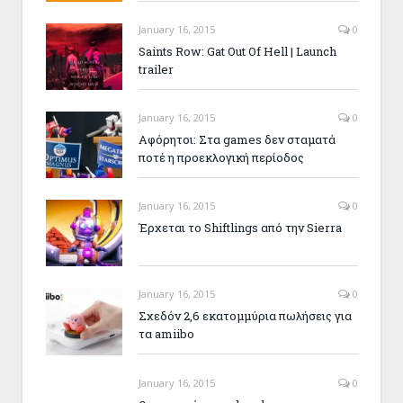
January 16, 2015
0
Saints Row: Gat Out Of Hell | Launch
trailer
January 16, 2015
0
Αφόρητοι: Στα games δεν σταματά
ποτέ η προεκλογική περίοδος
January 16, 2015
0
Έρχεται το Shiftlings από την Sierra
January 16, 2015
0
Σχεδόν 2,6 εκατομμύρια πωλήσεις για
τα amiibo
January 16, 2015
0