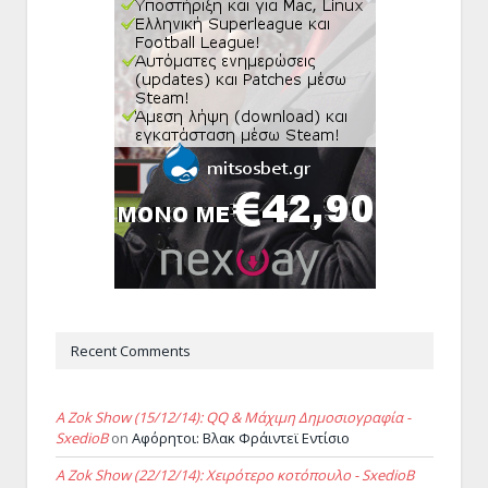
Recent Comments
A Zok Show (15/12/14): QQ & Μάχιμη Δημοσιογραφία -
SxedioB
on
Αφόρητοι: Βλακ Φράιντεϊ Εντίσιο
A Zok Show (22/12/14): Χειρότερο κοτόπουλο - SxedioB