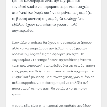
τρόπος κυκλοφορίας δίνει την ευχέρεια στο
καναδικό studio να πειραματιστεί με νέα στοιχεία
στο franchise. Χωρίς αυτό να σημαίνει πως πειράζει
τη βασική συνταγή της σειράς. Οι strategy fans
εξάλλου έχουν ένα επίκτητο γούστο πολύ
συγκεκριμένο.
Στον τίτλο οι παίκτες θα έχουν την ευκαιρία να ζήσουν
αλλά και να επηρεάσουν την έκβαση της μάχης των
Αρδεννών, μίας από τις πιο σφοδρές μάχες του Β’
Παγκοσμίου. Στο “επηρεάσουν” της υπόθεσης έγκειται
και η πρωτοποριακή -για τα δεδομένα της σειράς- χρήση
ενός χάρτη του Βελγίου στον οποίο ο παίκτης μπορεί να
κινηθεί κατά βούληση. Σε αυτόν το χάρτη, χωρισμένο σε
πεδία συρράξεων, ο παίκτης μπορεί να επιλέξει ανά
πάσα στιγμή σε ποια μάχη θα εστιάσει και με ποιον
τρόπο.
Η ουσία εδώ είναι ο πεπερασμένος αριθμός μονάδων