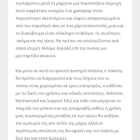
τουλάχιστον μετά τη μάχη) σε μια παραπλήσια περιοχή.
Αυτό σαφέστατα ενισχύει ένα gameplay πολύ
περισσότερο σκεπτόμενο και σαφώς απαγκιστρωμένο
από την παροδική νίκη σε ένα χάρτη/αποστολή, μιας και
το διακύβευμα είναι ολόκληρο το Βέλγιο. Οι συνέπειες
-ακόμα και της νίκης- θα πρέπει να υπολογίζονται ανά
πάσα στιγμή. Μιλάμε δηλαδή επί της ουσίας για
μια παρτίδα σκακιού.
Και μέσα σε αυτά τα αρκετά αυστηρά πλαίσια, ο παίκτης
θα πρέπει να διαχειριστεί και τους λόχους του οι
οποίοι είναι χωρισμένοι σε τρεις κατηγορίες, ο καθένας
με τις δικές του χρήσεις και ειδικές ικανότητες. Airborne,
Mechanized και Support. Εδώ και πάλι υπεισέρχεται το
παιχνίδι του ρίσκου και της ανταμοιβής καθώς η χρήση
μιας συγκεκριμένης μονάδας εκ των τριών θα αυξήσει
την εμπειρία της στο πεδίο της μάχης αλλά σε
περίπτωση απώλειάς της θα αφήσει και τον παίκτη με
δύο όχι-και-τόσο-έμπειρες.